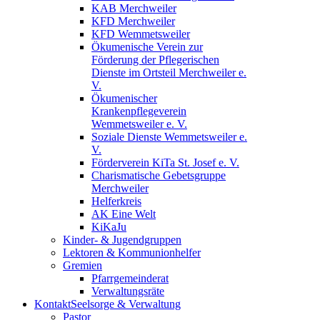
KAB Merchweiler
KFD Merchweiler
KFD Wemmetsweiler
Ökumenische Verein zur
Förderung der Pflegerischen
Dienste im Ortsteil Merchweiler e.
V.
Ökumenischer
Krankenpflegeverein
Wemmetsweiler e. V.
Soziale Dienste Wemmetsweiler e.
V.
Förderverein KiTa St. Josef e. V.
Charismatische Gebetsgruppe
Merchweiler
Helferkreis
AK Eine Welt
KiKaJu
Kinder- & Jugendgruppen
Lektoren & Kommunionhelfer
Gremien
Pfarrgemeinderat
Verwaltungsräte
Kontakt
Seelsorge & Verwaltung
Pastor