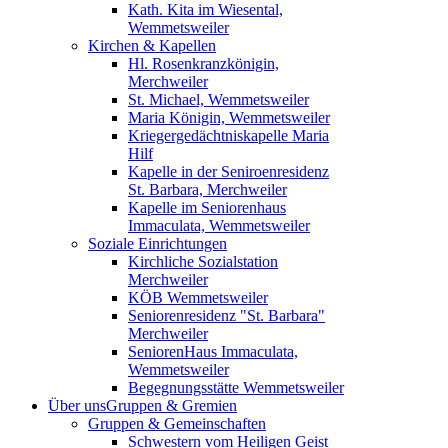
Kath. Kita im Wiesental,
Wemmetsweiler
Kirchen & Kapellen
Hl. Rosenkranzkönigin,
Merchweiler
St. Michael, Wemmetsweiler
Maria Königin, Wemmetsweiler
Kriegergedächtniskapelle Maria
Hilf
Kapelle in der Seniroenresidenz
St. Barbara, Merchweiler
Kapelle im Seniorenhaus
Immaculata, Wemmetsweiler
Soziale Einrichtungen
Kirchliche Sozialstation
Merchweiler
KÖB Wemmetsweiler
Seniorenresidenz "St. Barbara"
Merchweiler
SeniorenHaus Immaculata,
Wemmetsweiler
Begegnungsstätte Wemmetsweiler
Über uns
Gruppen & Gremien
Gruppen & Gemeinschaften
Schwestern vom Heiligen Geist