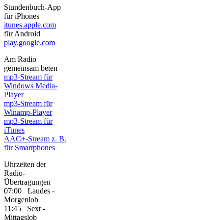
Stundenbuch-App
für iPhones
itunes.apple.com
für Android
play.google.com
Am Radio
gemeinsam beten
mp3-Stream für
Windows Media-
Player
mp3-Stream für
Winamp-Player
mp3-Stream für
iTunes
AAC+-Stream z. B.
für Smartphones
Uhrzeiten der
Radio-
Übertragungen
07:00 Laudes -
Morgenlob
11:45 Sext -
Mittagslob