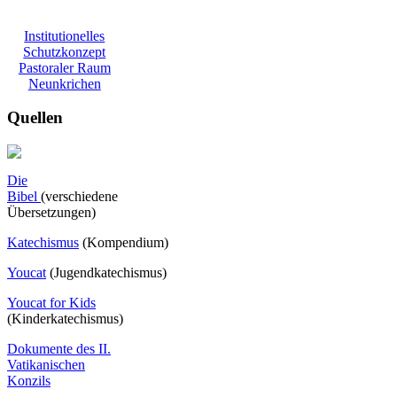
Institutionelles
Schutzkonzept
Pastoraler Raum
Neunkrichen
Quellen
Die
Bibel
(verschiedene
Übersetzungen)
Katechismus
(Kompendium)
Youcat
(
Jugendkatechismus)
Youcat for Kids
(Kinderkatechismus)
Dokumente des II.
Vatikanischen
Konzils