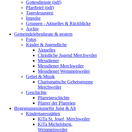
Gottesdienste (pdf)
Pfarrbrief (pdf)
Tageslesungen
Impulse
Gruppen - Aktuelles & Rückblicke
Archiv
Gemeindeleben
heute & gestern
Fotos
Kinder & Jugendliche
Aktuelles
Christliche Jugend Merchweiler
Messdiener
Messdiener Merchweiler
Messdiener Wemmetsweiler
Gebet & Musik
Charismatische Gebetsgruppe
Merchweiler
Geschichte
Pfarreigeschichte
Pfarrer der Pfarreien
Begegnungsräume
für Jung & Alt
Kindertagesstätten
KiTa St. Josef, Merchweiler
KiTa Michelsberg,
Wemmetsweiler