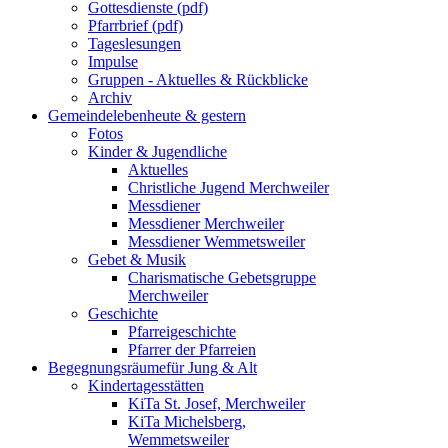
Gottesdienste (pdf)
Pfarrbrief (pdf)
Tageslesungen
Impulse
Gruppen - Aktuelles & Rückblicke
Archiv
Gemeindeleben
heute & gestern
Fotos
Kinder & Jugendliche
Aktuelles
Christliche Jugend Merchweiler
Messdiener
Messdiener Merchweiler
Messdiener Wemmetsweiler
Gebet & Musik
Charismatische Gebetsgruppe
Merchweiler
Geschichte
Pfarreigeschichte
Pfarrer der Pfarreien
Begegnungsräume
für Jung & Alt
Kindertagesstätten
KiTa St. Josef, Merchweiler
KiTa Michelsberg,
Wemmetsweiler