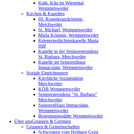
Kath. Kita im Wiesental,
Wemmetsweiler
Kirchen & Kapellen
Hl. Rosenkranzkönigin,
Merchweiler
St. Michael, Wemmetsweiler
Maria Königin, Wemmetsweiler
Kriegergedächtniskapelle Maria
Hilf
Kapelle in der Seniroenresidenz
St. Barbara, Merchweiler
Kapelle im Seniorenhaus
Immaculata, Wemmetsweiler
Soziale Einrichtungen
Kirchliche Sozialstation
Merchweiler
KÖB Wemmetsweiler
Seniorenresidenz "St. Barbara"
Merchweiler
SeniorenHaus Immaculata,
Wemmetsweiler
Begegnungsstätte Wemmetsweiler
Über uns
Gruppen & Gremien
Gruppen & Gemeinschaften
Schwestern vom Heiligen Geist