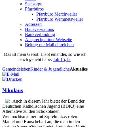
Seelsorge
Pfarrbüros
Pfarrbüro Merchweiler
Pfarrbüro Wemmetsweiler
Adressen
Hausverwaltung
Bankverbindung
Ansprechpartner Webseite
Beitrag per Mail einreichen
Das
ist
mein
Gebot
: Liebt einander, so wie ich
euch geliebt habe.
Joh 15,12
Gemeindeleben
Kinder & Jugendliche
Aktuelles
Nikolaus
Auch in diesem Jahr bietet der Bund der
Deutschen Katholischen Jugend (BDKJ) eine
Alternative zu den Schokoladen-
Weihnachtsmänner mit Zipfelmütze, rotem
Mantel und Rauschebart an, die man in den
meisten Supermärkten findet. Unter dem Motto