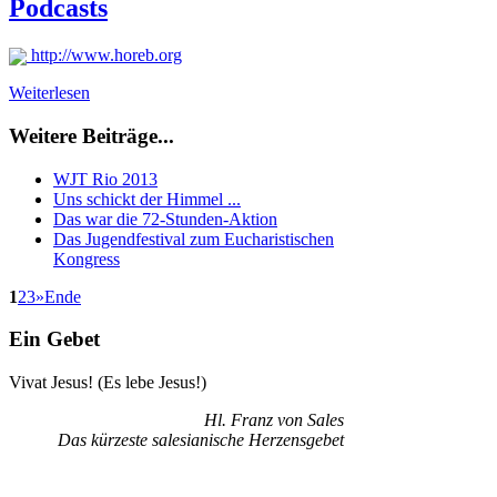
Podcasts
http://www.horeb.org
Weiterlesen
Weitere Beiträge...
WJT Rio 2013
Uns schickt der Himmel ...
Das war die 72-Stunden-Aktion
Das Jugendfestival zum Eucharistischen
Kongress
1
2
3
»
Ende
Ein Gebet
Vivat Jesus! (Es lebe Jesus!)
Hl. Franz von Sales
Das kürzeste salesianische Herzensgebet