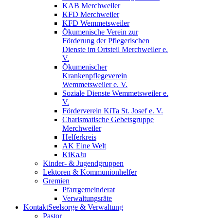
KAB Merchweiler
KFD Merchweiler
KFD Wemmetsweiler
Ökumenische Verein zur
Förderung der Pflegerischen
Dienste im Ortsteil Merchweiler e.
V.
Ökumenischer
Krankenpflegeverein
Wemmetsweiler e. V.
Soziale Dienste Wemmetsweiler e.
V.
Förderverein KiTa St. Josef e. V.
Charismatische Gebetsgruppe
Merchweiler
Helferkreis
AK Eine Welt
KiKaJu
Kinder- & Jugendgruppen
Lektoren & Kommunionhelfer
Gremien
Pfarrgemeinderat
Verwaltungsräte
Kontakt
Seelsorge & Verwaltung
Pastor