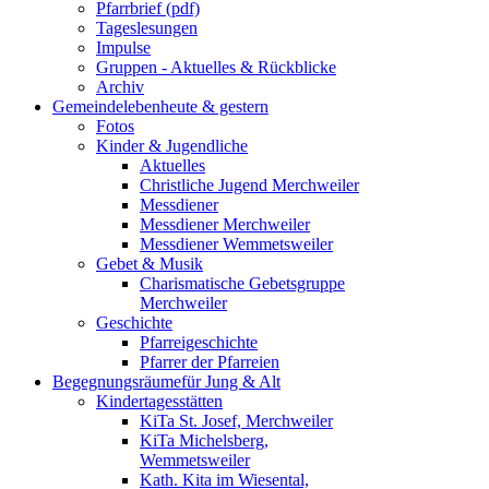
Pfarrbrief (pdf)
Tageslesungen
Impulse
Gruppen - Aktuelles & Rückblicke
Archiv
Gemeindeleben
heute & gestern
Fotos
Kinder & Jugendliche
Aktuelles
Christliche Jugend Merchweiler
Messdiener
Messdiener Merchweiler
Messdiener Wemmetsweiler
Gebet & Musik
Charismatische Gebetsgruppe
Merchweiler
Geschichte
Pfarreigeschichte
Pfarrer der Pfarreien
Begegnungsräume
für Jung & Alt
Kindertagesstätten
KiTa St. Josef, Merchweiler
KiTa Michelsberg,
Wemmetsweiler
Kath. Kita im Wiesental,