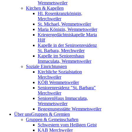
Wemmetsweiler
Kirchen & Kapellen
Hl. Rosenkranzkönigin,
Merchweiler
St. Michael, Wemmetsweiler
Maria Königin, Wemmetsweiler
Kriegergedächtniskapelle Maria
Hilf
Kapelle in der Seniroenresidenz
St. Barbara, Merchweiler
Kapelle im Seniorenhaus
Immaculata, Wemmetsweiler
Soziale Einrichtungen
Kirchliche Sozialstation
Merchweiler
KÖB Wemmetsweiler
Seniorenresidenz "St. Barbara"
Merchweiler
SeniorenHaus Immaculata,
Wemmetsweiler
Begegnungsstätte Wemmetsweiler
Über uns
Gruppen & Gremien
Gruppen & Gemeinschaften
Schwestern vom Heiligen Geist
KAB Merchweiler