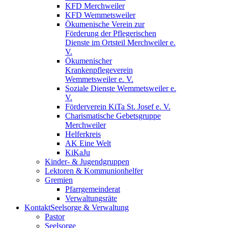
KFD Merchweiler
KFD Wemmetsweiler
Ökumenische Verein zur
Förderung der Pflegerischen
Dienste im Ortsteil Merchweiler e.
V.
Ökumenischer
Krankenpflegeverein
Wemmetsweiler e. V.
Soziale Dienste Wemmetsweiler e.
V.
Förderverein KiTa St. Josef e. V.
Charismatische Gebetsgruppe
Merchweiler
Helferkreis
AK Eine Welt
KiKaJu
Kinder- & Jugendgruppen
Lektoren & Kommunionhelfer
Gremien
Pfarrgemeinderat
Verwaltungsräte
Kontakt
Seelsorge & Verwaltung
Pastor
Seelsorge