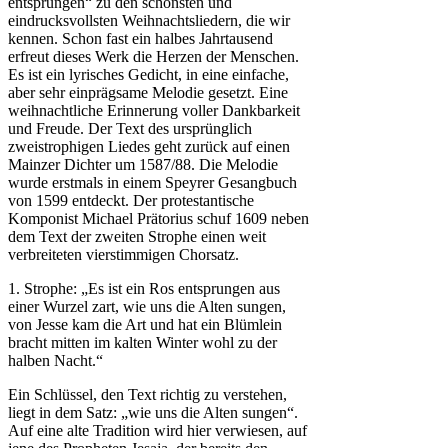
entsprungen“ zu den schönsten und
eindrucksvollsten Weihnachtsliedern, die wir
kennen. Schon fast ein halbes Jahrtausend
erfreut dieses Werk die Herzen der Menschen.
Es ist ein lyrisches Gedicht, in eine einfache,
aber sehr einprägsame Melodie gesetzt. Eine
weihnachtliche Erinnerung voller Dankbarkeit
und Freude. Der Text des ursprünglich
zweistrophigen Liedes geht zurück auf einen
Mainzer Dichter um 1587/88. Die Melodie
wurde erstmals in einem Speyrer Gesangbuch
von 1599 entdeckt. Der protestantische
Komponist Michael Prätorius schuf 1609 neben
dem Text der zweiten Strophe einen weit
verbreiteten vierstimmigen Chorsatz.
1. Strophe: „Es ist ein Ros entsprungen aus
einer Wurzel zart, wie uns die Alten sungen,
von Jesse kam die Art und hat ein Blümlein
bracht mitten im kalten Winter wohl zu der
halben Nacht.“
Ein Schlüssel, den Text richtig zu verstehen,
liegt in dem Satz: „wie uns die Alten sungen“.
Auf eine alte Tradition wird hier verwiesen, auf