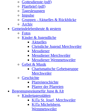
Gottesdienste (pdf)
Pfarrbrief (pdf)
Tageslesungen
Impulse
Gruppen - Aktuelles & Rückblicke
Archiv
Gemeindeleben
heute & gestern
Fotos
Kinder & Jugendliche
Aktuelles
Christliche Jugend Merchweiler
Messdiener
Messdiener Merchweiler
Messdiener Wemmetsweiler
Gebet & Musik
Charismatische Gebetsgruppe
Merchweiler
Geschichte
Pfarreigeschichte
Pfarrer der Pfarreien
Begegnungsräume
für Jung & Alt
Kindertagesstätten
KiTa St. Josef, Merchweiler
KiTa Michelsberg,
Wemmetsweiler