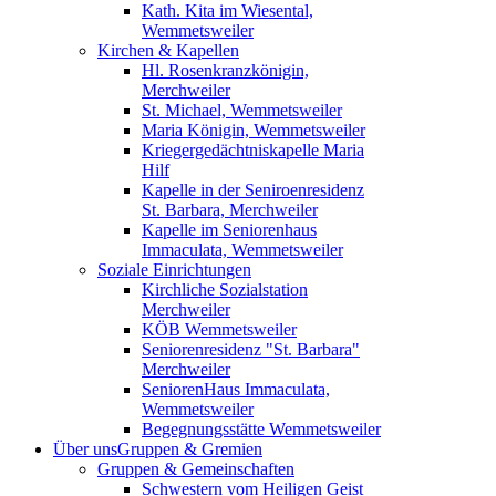
Kath. Kita im Wiesental,
Wemmetsweiler
Kirchen & Kapellen
Hl. Rosenkranzkönigin,
Merchweiler
St. Michael, Wemmetsweiler
Maria Königin, Wemmetsweiler
Kriegergedächtniskapelle Maria
Hilf
Kapelle in der Seniroenresidenz
St. Barbara, Merchweiler
Kapelle im Seniorenhaus
Immaculata, Wemmetsweiler
Soziale Einrichtungen
Kirchliche Sozialstation
Merchweiler
KÖB Wemmetsweiler
Seniorenresidenz "St. Barbara"
Merchweiler
SeniorenHaus Immaculata,
Wemmetsweiler
Begegnungsstätte Wemmetsweiler
Über uns
Gruppen & Gremien
Gruppen & Gemeinschaften
Schwestern vom Heiligen Geist