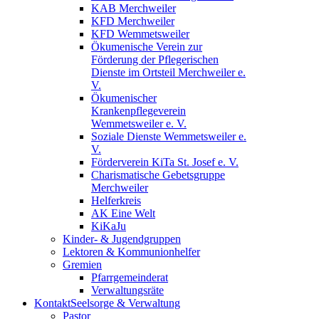
KAB Merchweiler
KFD Merchweiler
KFD Wemmetsweiler
Ökumenische Verein zur
Förderung der Pflegerischen
Dienste im Ortsteil Merchweiler e.
V.
Ökumenischer
Krankenpflegeverein
Wemmetsweiler e. V.
Soziale Dienste Wemmetsweiler e.
V.
Förderverein KiTa St. Josef e. V.
Charismatische Gebetsgruppe
Merchweiler
Helferkreis
AK Eine Welt
KiKaJu
Kinder- & Jugendgruppen
Lektoren & Kommunionhelfer
Gremien
Pfarrgemeinderat
Verwaltungsräte
Kontakt
Seelsorge & Verwaltung
Pastor