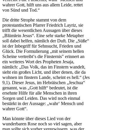
wahrer Gott, hilft uns aus allem Leide, rettet
von Sünd und Tod.“
Die dritte Strophe stammt von dem
protestantischen Pfarrer Friedrich Layriz, sie
trifft die wesentlichen Aussagen über dieses
„Blümlein Jesus“. Eine sehr starke Metapher
soll dabei helfen, nämlich der Duft. Die „Süße“
ist der Inbegriff für Sehnsucht, Frieden und
Glück. Die Formulierung „mit seinem hellen
Scheine vertreibt‘s die Finsternis" erinnert an
ein weiteres Wort des Propheten Jesaja,
nämlich: „Das Volk, das im Finstern wandelt,
sieht ein großes Licht, und über denen, die da
wohnen im finstern Lande, scheint es hell.“ (Jes
9,1). Dieser Jesus, im Hebräischen „Jeschua“
genannt, was „Gott hilft“ bedeutet, ist die
ersehnte Hilfe für alle Menschen in ihren
Sorgen und Leiden. Das wird noch einmal
bestärkt in der Aussage: „wahr‘ Mensch und
wahrer Gott“.
Man könnte über dieses Lied von der
wunderbaren Rose noch so viel sagen, aber
man sollte sich vorher vergewissern, was der