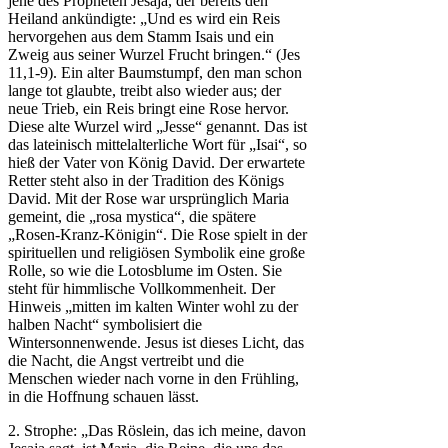
jene des Propheten Jesaja, der bereits den
Heiland ankündigte: „Und es wird ein Reis
hervorgehen aus dem Stamm Isais und ein
Zweig aus seiner Wurzel Frucht bringen.“ (Jes
11,1-9). Ein alter Baumstumpf, den man schon
lange tot glaubte, treibt also wieder aus; der
neue Trieb, ein Reis bringt eine Rose hervor.
Diese alte Wurzel wird „Jesse“ genannt. Das ist
das lateinisch mittelalterliche Wort für „Isai“, so
hieß der Vater von König David. Der erwartete
Retter steht also in der Tradition des Königs
David. Mit der Rose war ursprünglich Maria
gemeint, die „rosa mystica“, die spätere
„Rosen-Kranz-Königin“. Die Rose spielt in der
spirituellen und religiösen Symbolik eine große
Rolle, so wie die Lotosblume im Osten. Sie
steht für himmlische Vollkommenheit. Der
Hinweis „mitten im kalten Winter wohl zu der
halben Nacht“ symbolisiert die
Wintersonnenwende. Jesus ist dieses Licht, das
die Nacht, die Angst vertreibt und die
Menschen wieder nach vorne in den Frühling,
in die Hoffnung schauen lässt.
2. Strophe: „Das Röslein, das ich meine, davon