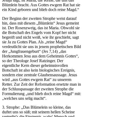
Jesaja sagt, ist Maria, die Reine, die uns das
Blümlein bracht. Aus Gottes ewgem Rat hat sie
ein Kind geboren und blieb doch reine Magd.“
Der Beginn der zweiten Strophe weist darauf
hin, dass mit diesem „Blümlein“ Jesus gemeint
ist. Der Rosenzweig, das ist Maria. Obwohl sie
die Botschaft des Engels vom Kopf her nicht
begreift und nicht weiß, wie ihr geschieht, sagt
sie Ja zu Gottes Plan. Als „reine Magd“
verdeutlicht sie uns in jenem prophetischen Bild
der „Jungfrauengeburt“ (Jes 7,14) „das
Herkommen Jesu aus dem Geheimnis Gottes“,
so der Theologe Josef Ratzinger. Der
eigentliche Kern dieser geheimnisvollen
Botschaft ist also kein biologisches Ereignis,
sondern eine zentrale Glaubensaussage. Jesus
wird „aus Gottes ewgem Rat“ zu unserem
Retter. Zur Zeit der Reformation ersetzte man in
der Schlusspassage der zweiten Strophe die
Formulierung „und blieb doch reine Magd“ mit:
„welches uns selig macht“.
3. Strophe: „Das Blümelein so kleine, das
duftet uns so süß; mit seinem hellen Scheine
vertreibt’s die Finsternis, wahr‘ Mensch und