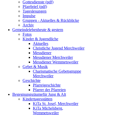
Gottesdienste (pdf)
Pfarrbrief (pdf)
Tageslesungen
Impulse
Gruppen - Aktuelles & Rückblicke
Archiv
Gemeindeleben
heute & gestern
Fotos
Kinder & Jugendliche
Aktuelles
Christliche Jugend Merchweiler
Messdiener
Messdiener Merchweiler
Messdiener Wemmetsweiler
Gebet & Musik
Charismatische Gebetsgruppe
Merchweiler
Geschichte
Pfarreigeschichte
Pfarrer der Pfarreien
Begegnungsräume
für Jung & Alt
Kindertagesstätten
KiTa St. Josef, Merchweiler
KiTa Michelsberg,
Wemmetsweiler