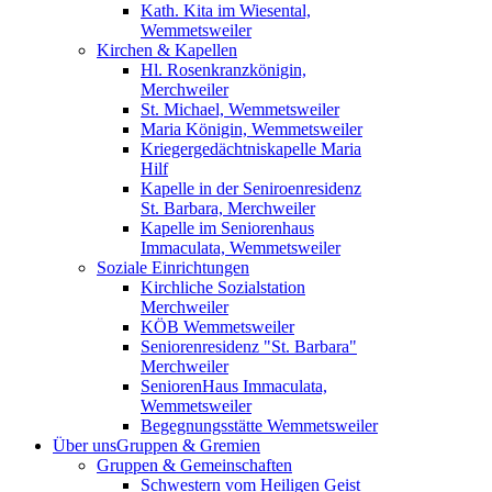
Kath. Kita im Wiesental,
Wemmetsweiler
Kirchen & Kapellen
Hl. Rosenkranzkönigin,
Merchweiler
St. Michael, Wemmetsweiler
Maria Königin, Wemmetsweiler
Kriegergedächtniskapelle Maria
Hilf
Kapelle in der Seniroenresidenz
St. Barbara, Merchweiler
Kapelle im Seniorenhaus
Immaculata, Wemmetsweiler
Soziale Einrichtungen
Kirchliche Sozialstation
Merchweiler
KÖB Wemmetsweiler
Seniorenresidenz "St. Barbara"
Merchweiler
SeniorenHaus Immaculata,
Wemmetsweiler
Begegnungsstätte Wemmetsweiler
Über uns
Gruppen & Gremien
Gruppen & Gemeinschaften
Schwestern vom Heiligen Geist