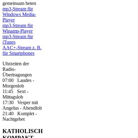
gemeinsam beten
mp3-Stream für
Windows Media-
Player
mp3-Stream für
Winamp-Player
mp3-Stream für
iTunes
AAC+-Stream z. B.
für Smartphones
Uhrzeiten der
Radio-
Übertragungen
07:00 Laudes -
Morgenlob
11:45 Sext -
Mittagslob
17:30 Vesper mit
Angelus - Abendlob
21:40 Komplet -
Nachtgebet
KATHOLISCH
KOMPAKT