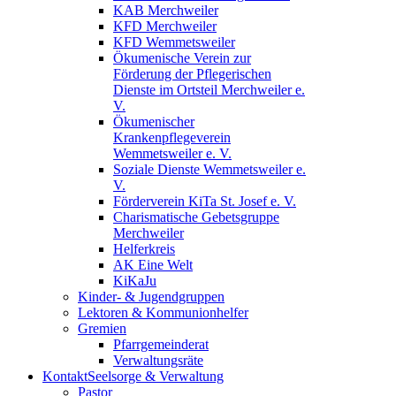
KAB Merchweiler
KFD Merchweiler
KFD Wemmetsweiler
Ökumenische Verein zur
Förderung der Pflegerischen
Dienste im Ortsteil Merchweiler e.
V.
Ökumenischer
Krankenpflegeverein
Wemmetsweiler e. V.
Soziale Dienste Wemmetsweiler e.
V.
Förderverein KiTa St. Josef e. V.
Charismatische Gebetsgruppe
Merchweiler
Helferkreis
AK Eine Welt
KiKaJu
Kinder- & Jugendgruppen
Lektoren & Kommunionhelfer
Gremien
Pfarrgemeinderat
Verwaltungsräte
Kontakt
Seelsorge & Verwaltung
Pastor