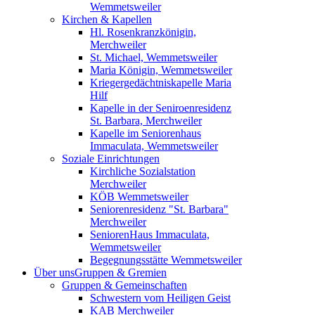
Wemmetsweiler
Kirchen & Kapellen
Hl. Rosenkranzkönigin,
Merchweiler
St. Michael, Wemmetsweiler
Maria Königin, Wemmetsweiler
Kriegergedächtniskapelle Maria
Hilf
Kapelle in der Seniroenresidenz
St. Barbara, Merchweiler
Kapelle im Seniorenhaus
Immaculata, Wemmetsweiler
Soziale Einrichtungen
Kirchliche Sozialstation
Merchweiler
KÖB Wemmetsweiler
Seniorenresidenz "St. Barbara"
Merchweiler
SeniorenHaus Immaculata,
Wemmetsweiler
Begegnungsstätte Wemmetsweiler
Über uns
Gruppen & Gremien
Gruppen & Gemeinschaften
Schwestern vom Heiligen Geist
KAB Merchweiler