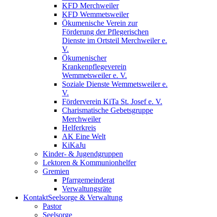
KFD Merchweiler
KFD Wemmetsweiler
Ökumenische Verein zur
Förderung der Pflegerischen
Dienste im Ortsteil Merchweiler e.
V.
Ökumenischer
Krankenpflegeverein
Wemmetsweiler e. V.
Soziale Dienste Wemmetsweiler e.
V.
Förderverein KiTa St. Josef e. V.
Charismatische Gebetsgruppe
Merchweiler
Helferkreis
AK Eine Welt
KiKaJu
Kinder- & Jugendgruppen
Lektoren & Kommunionhelfer
Gremien
Pfarrgemeinderat
Verwaltungsräte
Kontakt
Seelsorge & Verwaltung
Pastor
Seelsorge