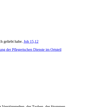
ch geliebt habe.
Joh 15,12
ng der Pflegerischen Dienste im Ortsteil
er Verstümmelten, der Tauben, der Stummen