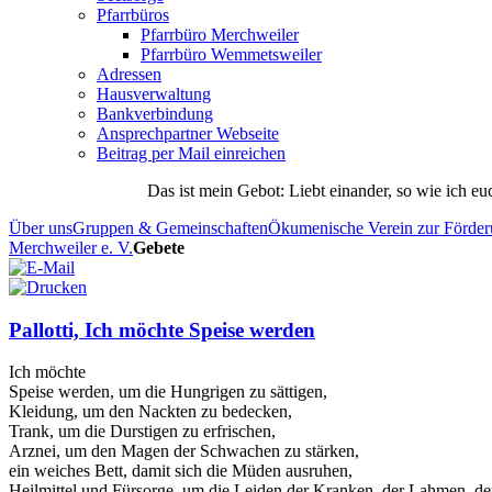
Pfarrbüros
Pfarrbüro Merchweiler
Pfarrbüro Wemmetsweiler
Adressen
Hausverwaltung
Bankverbindung
Ansprechpartner Webseite
Beitrag per Mail einreichen
Das
ist
mein
Gebot
: Liebt einander, so wie ich eu
Über uns
Gruppen & Gemeinschaften
Ökumenische Verein zur Förderu
Merchweiler e. V.
Gebete
Pallotti, Ich möchte Speise werden
Ich möchte
Speise werden, um die Hungrigen zu sättigen,
Kleidung, um den Nackten zu bedecken,
Trank, um die Durstigen zu erfrischen,
Arznei, um den Magen der Schwachen zu stärken,
ein weiches Bett, damit sich die Müden ausruhen,
Heilmittel und Fürsorge, um die Leiden der Kranken, der Lahmen, d