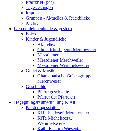
Pfarrbrief (pdf)
Tageslesungen
Impulse
Gruppen - Aktuelles & Rückblicke
Archiv
Gemeindeleben
heute & gestern
Fotos
Kinder & Jugendliche
Aktuelles
Christliche Jugend Merchweiler
Messdiener
Messdiener Merchweiler
Messdiener Wemmetsweiler
Gebet & Musik
Charismatische Gebetsgruppe
Merchweiler
Geschichte
Pfarreigeschichte
Pfarrer der Pfarreien
Begegnungsräume
für Jung & Alt
Kindertagesstätten
KiTa St. Josef, Merchweiler
KiTa Michelsberg,
Wemmetsweiler
Kath. Kita im Wiesental,