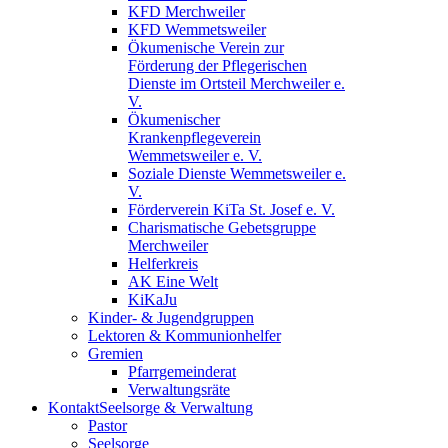
KFD Merchweiler
KFD Wemmetsweiler
Ökumenische Verein zur
Förderung der Pflegerischen
Dienste im Ortsteil Merchweiler e.
V.
Ökumenischer
Krankenpflegeverein
Wemmetsweiler e. V.
Soziale Dienste Wemmetsweiler e.
V.
Förderverein KiTa St. Josef e. V.
Charismatische Gebetsgruppe
Merchweiler
Helferkreis
AK Eine Welt
KiKaJu
Kinder- & Jugendgruppen
Lektoren & Kommunionhelfer
Gremien
Pfarrgemeinderat
Verwaltungsräte
Kontakt
Seelsorge & Verwaltung
Pastor
Seelsorge