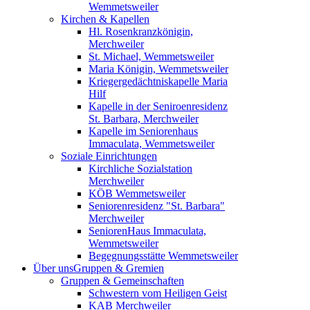
Wemmetsweiler
Kirchen & Kapellen
Hl. Rosenkranzkönigin,
Merchweiler
St. Michael, Wemmetsweiler
Maria Königin, Wemmetsweiler
Kriegergedächtniskapelle Maria
Hilf
Kapelle in der Seniroenresidenz
St. Barbara, Merchweiler
Kapelle im Seniorenhaus
Immaculata, Wemmetsweiler
Soziale Einrichtungen
Kirchliche Sozialstation
Merchweiler
KÖB Wemmetsweiler
Seniorenresidenz "St. Barbara"
Merchweiler
SeniorenHaus Immaculata,
Wemmetsweiler
Begegnungsstätte Wemmetsweiler
Über uns
Gruppen & Gremien
Gruppen & Gemeinschaften
Schwestern vom Heiligen Geist
KAB Merchweiler