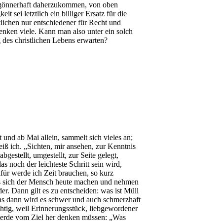
t, gönnerhaft daherzukommen, von oben
sei letztlich ein billiger Ersatz für die
lichen nur entschiedener für Recht und
enken viele. Kann man also unter ein solch
g des christlichen Lebens erwarten?
it und ab Mai allein, sammelt sich vieles an;
iß ich. „Sichten, mir ansehen, zur Kenntnis
estellt, umgestellt, zur Seite gelegt,
as noch der leichteste Schritt sein wird,
für werde ich Zeit brauchen, so kurz
uss sich der Mensch heute machen und nehmen
er. Dann gilt es zu entscheiden: was ist Müll
ens dann wird es schwer und auch schmerzhaft
htig, weil Erinnerungsstück, liebgewordener
 werde vom Ziel her denken müssen: „Was