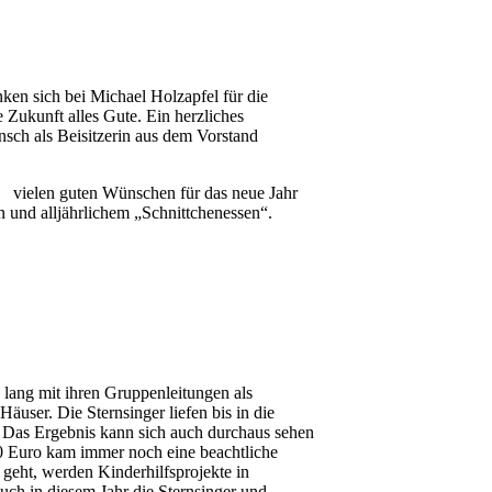
ken sich bei Michael Holzapfel für die
 Zukunft alles Gute. Ein herzliches
sch als Beisitzerin aus dem Vorstand
d vielen guten Wünschen für das neue Jahr
und alljährlichem „Schnittchenessen“.
ang mit ihren Gruppenleitungen als
user. Die Sternsinger liefen bis in die
 Das Ergebnis kann sich auch durchaus sehen
800 Euro kam immer noch eine beachtliche
eht, werden Kinderhilfsprojekte in
uch in diesem Jahr die Sternsinger und