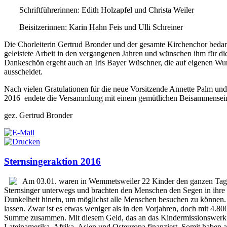
Schriftführerinnen: Edith Holzapfel und Christa Weiler
Beisitzerinnen: Karin Hahn Feis und Ulli Schreiner
Die Chorleiterin Gertrud Bronder und der gesamte Kirchenchor bedan
geleistete Arbeit in den vergangenen Jahren und wünschen ihm für die
Dankeschön ergeht auch an Iris Bayer Wüschner, die auf eigenen Wun
ausscheidet.
Nach vielen Gratulationen für die neue Vorsitzende Annette Palm un
2016 endete die Versammlung mit einem gemütlichen Beisammensein 
gez. Gertrud Bronder
Sternsingeraktion 2016
Am 03.01. waren in Wemmetsweiler 22 Kinder den ganzen Tag l
Sternsinger unterwegs und brachten den Menschen den Segen in ihre Hä
Dunkelheit hinein, um möglichst alle Menschen besuchen zu können.
lassen. Zwar ist es etwas weniger als in den Vorjahren, doch mit 4.
Summe zusammen. Mit diesem Geld, das an das Kindermissionswerk g
Lateinamerika, Afrika, Asien und Osteuropa finanziert. Somit haben a