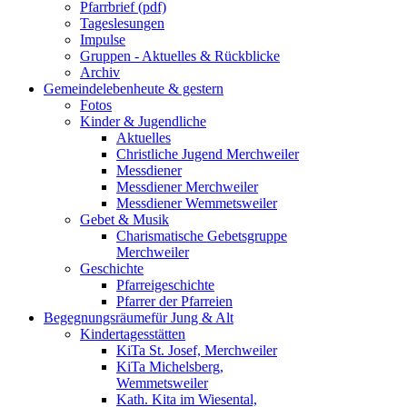
Pfarrbrief (pdf)
Tageslesungen
Impulse
Gruppen - Aktuelles & Rückblicke
Archiv
Gemeindeleben
heute & gestern
Fotos
Kinder & Jugendliche
Aktuelles
Christliche Jugend Merchweiler
Messdiener
Messdiener Merchweiler
Messdiener Wemmetsweiler
Gebet & Musik
Charismatische Gebetsgruppe
Merchweiler
Geschichte
Pfarreigeschichte
Pfarrer der Pfarreien
Begegnungsräume
für Jung & Alt
Kindertagesstätten
KiTa St. Josef, Merchweiler
KiTa Michelsberg,
Wemmetsweiler
Kath. Kita im Wiesental,