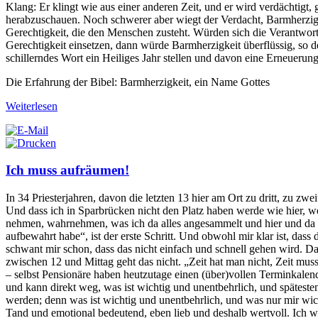
Klang: Er klingt wie aus einer anderen Zeit, und er wird verdächtig
herabzuschauen. Noch schwerer aber wiegt der Verdacht, Barmherzigkeit 
Gerechtigkeit, die den Menschen zusteht. Würden sich die Verantwort
Gerechtigkeit einsetzen, dann würde Barmherzigkeit überflüssig, so d
schillerndes Wort ein Heiliges Jahr stellen und davon eine Erneuerun
Die Erfahrung der Bibel: Barmherzigkeit, ein Name Gottes
Weiterlesen
Ich muss aufräumen!
In 34 Priesterjahren, davon die letzten 13 hier am Ort zu dritt, zu zwe
Und dass ich in Sparbrücken nicht den Platz haben werde wie hier, we
nehmen, wahrnehmen, was ich da alles angesammelt und hier und da abg
aufbewahrt habe“, ist der erste Schritt. Und obwohl mir klar ist, dass d
schwant mir schon, dass das nicht einfach und schnell gehen wird. Da
zwischen 12 und Mittag geht das nicht. „Zeit hat man nicht, Zeit m
– selbst Pensionäre haben heutzutage einen (über)vollen Terminkalend
und kann direkt weg, was ist wichtig und unentbehrlich, und spätest
werden; denn was ist wichtig und unentbehrlich, und was nur mir wic
Tand und emotional bedeutend, eben lieb und deshalb wertvoll. Ich