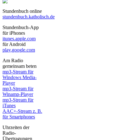
Stundenbuch online
stundenbuch.katholisch.de
Stundenbuch-App
für iPhones
itunes.apple.com
für Android
play.google.com
Am Radio
gemeinsam beten
mp3-Stream für
Windows Media-
Player
mp3-Stream für
Winamp-Player
mp3-Stream für
iTunes
AAC+-Stream z. B.
für Smartphones
Uhrzeiten der
Radio-
Übertragungen