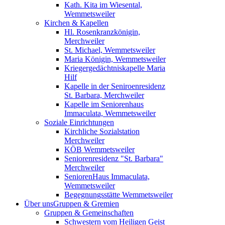
Kath. Kita im Wiesental,
Wemmetsweiler
Kirchen & Kapellen
Hl. Rosenkranzkönigin,
Merchweiler
St. Michael, Wemmetsweiler
Maria Königin, Wemmetsweiler
Kriegergedächtniskapelle Maria
Hilf
Kapelle in der Seniroenresidenz
St. Barbara, Merchweiler
Kapelle im Seniorenhaus
Immaculata, Wemmetsweiler
Soziale Einrichtungen
Kirchliche Sozialstation
Merchweiler
KÖB Wemmetsweiler
Seniorenresidenz "St. Barbara"
Merchweiler
SeniorenHaus Immaculata,
Wemmetsweiler
Begegnungsstätte Wemmetsweiler
Über uns
Gruppen & Gremien
Gruppen & Gemeinschaften
Schwestern vom Heiligen Geist