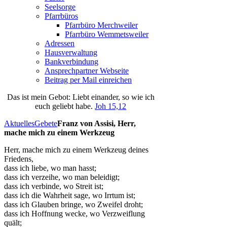
Seelsorge
Pfarrbüros
Pfarrbüro Merchweiler
Pfarrbüro Wemmetsweiler
Adressen
Hausverwaltung
Bankverbindung
Ansprechpartner Webseite
Beitrag per Mail einreichen
Das
ist
mein
Gebot
: Liebt einander, so wie ich
euch geliebt habe.
Joh 15,12
Aktuelles
Gebete
Franz von Assisi, Herr,
mache mich zu einem Werkzeug
Herr, mache mich zu einem Werkzeug deines
Friedens,
dass ich liebe, wo man hasst;
dass ich verzeihe, wo man beleidigt;
dass ich verbinde, wo Streit ist;
dass ich die Wahrheit sage, wo Irrtum ist;
dass ich Glauben bringe, wo Zweifel droht;
dass ich Hoffnung wecke, wo Verzweiflung
quält;