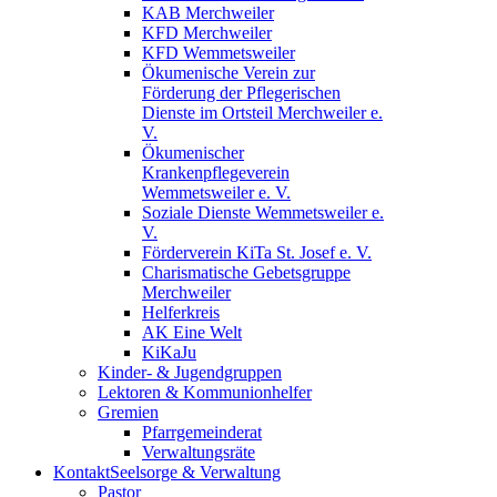
KAB Merchweiler
KFD Merchweiler
KFD Wemmetsweiler
Ökumenische Verein zur
Förderung der Pflegerischen
Dienste im Ortsteil Merchweiler e.
V.
Ökumenischer
Krankenpflegeverein
Wemmetsweiler e. V.
Soziale Dienste Wemmetsweiler e.
V.
Förderverein KiTa St. Josef e. V.
Charismatische Gebetsgruppe
Merchweiler
Helferkreis
AK Eine Welt
KiKaJu
Kinder- & Jugendgruppen
Lektoren & Kommunionhelfer
Gremien
Pfarrgemeinderat
Verwaltungsräte
Kontakt
Seelsorge & Verwaltung
Pastor