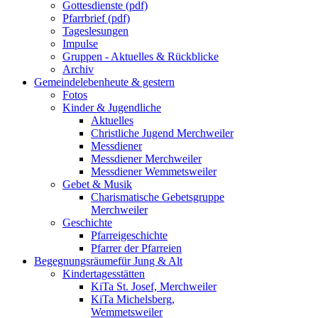
Gottesdienste (pdf)
Pfarrbrief (pdf)
Tageslesungen
Impulse
Gruppen - Aktuelles & Rückblicke
Archiv
Gemeindeleben
heute & gestern
Fotos
Kinder & Jugendliche
Aktuelles
Christliche Jugend Merchweiler
Messdiener
Messdiener Merchweiler
Messdiener Wemmetsweiler
Gebet & Musik
Charismatische Gebetsgruppe
Merchweiler
Geschichte
Pfarreigeschichte
Pfarrer der Pfarreien
Begegnungsräume
für Jung & Alt
Kindertagesstätten
KiTa St. Josef, Merchweiler
KiTa Michelsberg,
Wemmetsweiler