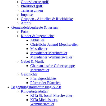
Gottesdienste (pdf)
Pfarrbrief (pdf)
Tageslesungen
Impulse
Gruppen - Aktuelles & Rückblicke
Archiv
Gemeindeleben
heute & gestern
Fotos
Kinder & Jugendliche
Aktuelles
Christliche Jugend Merchweiler
Messdiener
Messdiener Merchweiler
Messdiener Wemmetsweiler
Gebet & Musik
Charismatische Gebetsgruppe
Merchweiler
Geschichte
Pfarreigeschichte
Pfarrer der Pfarreien
Begegnungsräume
für Jung & Alt
Kindertagesstätten
KiTa St. Josef, Merchweiler
KiTa Michelsberg,
Wemmetsweiler