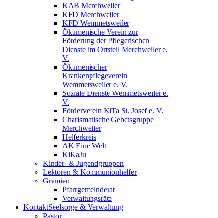
KAB Merchweiler
KFD Merchweiler
KFD Wemmetsweiler
Ökumenische Verein zur
Förderung der Pflegerischen
Dienste im Ortsteil Merchweiler e.
V.
Ökumenischer
Krankenpflegeverein
Wemmetsweiler e. V.
Soziale Dienste Wemmetsweiler e.
V.
Förderverein KiTa St. Josef e. V.
Charismatische Gebetsgruppe
Merchweiler
Helferkreis
AK Eine Welt
KiKaJu
Kinder- & Jugendgruppen
Lektoren & Kommunionhelfer
Gremien
Pfarrgemeinderat
Verwaltungsräte
Kontakt
Seelsorge & Verwaltung
Pastor