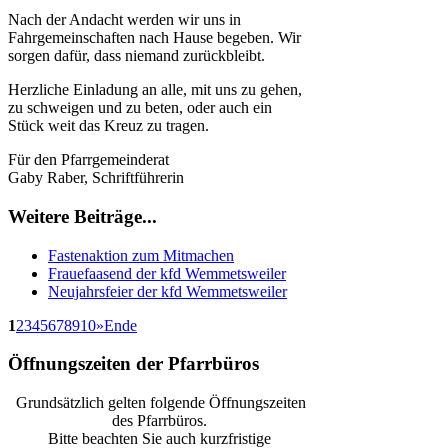
Nach der Andacht werden wir uns in
Fahrgemeinschaften nach Hause begeben. Wir
sorgen dafür, dass niemand zurückbleibt.
Herzliche Einladung an alle, mit uns zu gehen,
zu schweigen und zu beten, oder auch ein
Stück weit das Kreuz zu tragen.
Für den Pfarrgemeinderat
Gaby Raber, Schriftführerin
Weitere Beiträge...
Fastenaktion zum Mitmachen
Frauefaasend der kfd Wemmetsweiler
Neujahrsfeier der kfd Wemmetsweiler
1
2
3
4
5
6
7
8
9
10
»
Ende
Öffnungszeiten der Pfarrbüros
Grundsätzlich gelten folgende Öffnungszeiten
des Pfarrbüros.
Bitte beachten Sie auch kurzfristige