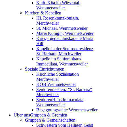
Kath. Kita im Wiesental,
Wemmetsweiler
Kirchen & Kapellen
Hl. Rosenkranzkönigin,
Merchweiler
St. Michael, Wemmetsweiler
Maria Königin, Wemmetsweiler
Kriegergedächtniskapelle Maria
Hilf
Kapelle in der Seniroenresidenz
St. Barbara, Merchweiler
Kapelle im Seniorenhaus
Immaculata, Wemmetsweiler
Soziale Einrichtungen
Kirchliche Sozialstation
Merchweiler
KÖB Wemmetsweiler
Seniorenresidenz "St. Barbara"
Merchweiler
SeniorenHaus Immaculata,
Wemmetsweiler
Begegnungsstätte Wemmetsweiler
Über uns
Gruppen & Gremien
Gruppen & Gemeinschaften
Schwestern vom Heiligen Geist