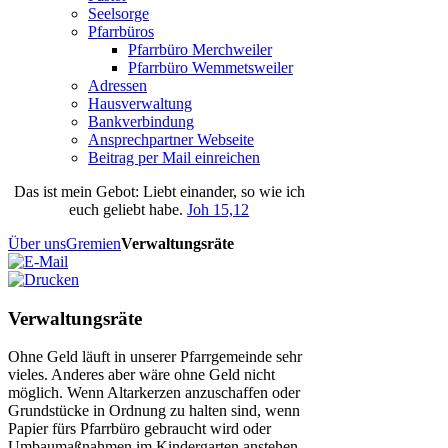
Seelsorge
Pfarrbüros
Pfarrbüro Merchweiler
Pfarrbüro Wemmetsweiler
Adressen
Hausverwaltung
Bankverbindung
Ansprechpartner Webseite
Beitrag per Mail einreichen
Das
ist
mein
Gebot
: Liebt einander, so wie ich
euch geliebt habe.
Joh 15,12
Über uns
Gremien
Verwaltungsräte
Verwaltungsräte
Ohne Geld läuft in unserer Pfarrgemeinde sehr
vieles. Anderes aber wäre ohne Geld nicht
möglich. Wenn Altarkerzen anzuschaffen oder
Grundstücke in Ordnung zu halten sind, wenn
Papier fürs Pfarrbüro gebraucht wird oder
Umbaumaßnahmen im Kindergarten anstehen,