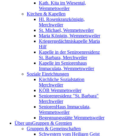
Kath. Kita im Wiesental,
Wemmetsweiler
Kirchen & Kapellen
Hl. Rosenkranzkönigin,
Merchweiler
St. Michael, Wemmetsweiler
Maria Königin, Wemmetsweiler
Kriegergedächtniskapelle Maria
Hilf
Kapelle in der Seniroenresidenz
St. Barbara, Merchweiler
Kapelle im Seniorenhaus
Immaculata, Wemmetsweiler
Soziale Einrichtungen
Kirchliche Sozialstation
Merchweiler
KÖB Wemmetsweiler
Seniorenresidenz "St. Barbara"
Merchweiler
SeniorenHaus Immaculata,
Wemmetsweiler
Begegnungsstätte Wemmetsweiler
Über uns
Gruppen & Gremien
Gruppen & Gemeinschaften
Schwestern vom Heiligen Geist