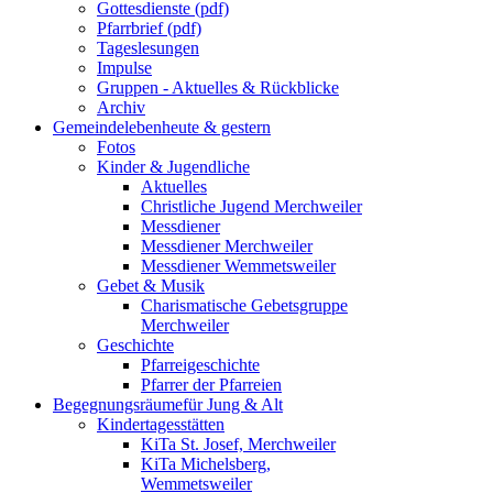
Gottesdienste (pdf)
Pfarrbrief (pdf)
Tageslesungen
Impulse
Gruppen - Aktuelles & Rückblicke
Archiv
Gemeindeleben
heute & gestern
Fotos
Kinder & Jugendliche
Aktuelles
Christliche Jugend Merchweiler
Messdiener
Messdiener Merchweiler
Messdiener Wemmetsweiler
Gebet & Musik
Charismatische Gebetsgruppe
Merchweiler
Geschichte
Pfarreigeschichte
Pfarrer der Pfarreien
Begegnungsräume
für Jung & Alt
Kindertagesstätten
KiTa St. Josef, Merchweiler
KiTa Michelsberg,
Wemmetsweiler