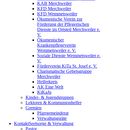
KAB Merchweiler
KFD Merchweiler
KFD Wemmetsweiler
Ökumenische Verein zur
Förderung der Pflegerischen
Dienste im Ortsteil Merchweiler e.
V.
Ökumenischer
Krankenpflegeverein
Wemmetsweiler e. V.
Soziale Dienste Wemmetsweiler e.
V.
Förderverein KiTa St. Josef e. V.
Charismatische Gebetsgruppe
Merchweiler
Helferkreis
AK Eine Welt
KiKaJu
Kinder- & Jugendgruppen
Lektoren & Kommunionhelfer
Gremien
Pfarrgemeinderat
Verwaltungsräte
Kontakt
Seelsorge & Verwaltung
Pastor