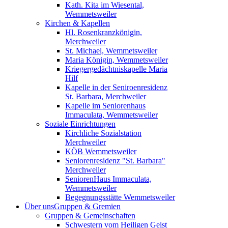
Kath. Kita im Wiesental,
Wemmetsweiler
Kirchen & Kapellen
Hl. Rosenkranzkönigin,
Merchweiler
St. Michael, Wemmetsweiler
Maria Königin, Wemmetsweiler
Kriegergedächtniskapelle Maria
Hilf
Kapelle in der Seniroenresidenz
St. Barbara, Merchweiler
Kapelle im Seniorenhaus
Immaculata, Wemmetsweiler
Soziale Einrichtungen
Kirchliche Sozialstation
Merchweiler
KÖB Wemmetsweiler
Seniorenresidenz "St. Barbara"
Merchweiler
SeniorenHaus Immaculata,
Wemmetsweiler
Begegnungsstätte Wemmetsweiler
Über uns
Gruppen & Gremien
Gruppen & Gemeinschaften
Schwestern vom Heiligen Geist