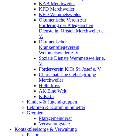
KAB Merchweiler
KFD Merchweiler
KFD Wemmetsweiler
Ökumenische Verein zur
Förderung der Pflegerischen
Dienste im Ortsteil Merchweiler e.
V.
Ökumenischer
Krankenpflegeverein
Wemmetsweiler e. V.
Soziale Dienste Wemmetsweiler e.
V.
Förderverein KiTa St. Josef e. V.
Charismatische Gebetsgruppe
Merchweiler
Helferkreis
AK Eine Welt
KiKaJu
Kinder- & Jugendgruppen
Lektoren & Kommunionhelfer
Gremien
Pfarrgemeinderat
Verwaltungsräte
Kontakt
Seelsorge & Verwaltung
Pastor