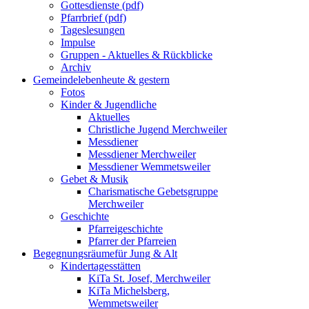
Gottesdienste (pdf)
Pfarrbrief (pdf)
Tageslesungen
Impulse
Gruppen - Aktuelles & Rückblicke
Archiv
Gemeindeleben
heute & gestern
Fotos
Kinder & Jugendliche
Aktuelles
Christliche Jugend Merchweiler
Messdiener
Messdiener Merchweiler
Messdiener Wemmetsweiler
Gebet & Musik
Charismatische Gebetsgruppe
Merchweiler
Geschichte
Pfarreigeschichte
Pfarrer der Pfarreien
Begegnungsräume
für Jung & Alt
Kindertagesstätten
KiTa St. Josef, Merchweiler
KiTa Michelsberg,
Wemmetsweiler