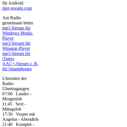
für Android
play.google.com
Am Radio
gemeinsam beten
mp3-Stream für
Windows Media-
Player
mp3-Stream für
Winamp-Player
mp3-Stream für
iTunes
AAC+-Stream z. B.
für Smartphones
Uhrzeiten der
Radio-
Übertragungen
07:00 Laudes -
Morgenlob
11:45 Sext -
Mittagslob
17:30 Vesper mit
Angelus - Abendlob
21:40 Komplet -