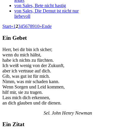
leidet
von Sales, Bete nicht hastig
von Sales, Die Demut ist nicht nur
liebevoll
Start
«
1
2
3
4
5
6
7
8
9
10
»
Ende
Ein Gebet
Herr, bei dir bin ich sicher;
wenn du mich hältst,
habe ich nichts zu fürchten.
Ich weiß wenig von der Zukunft,
aber ich vertraue auf dich.
Gib, was gut ist für mich.
Nimm, was mir schaden kann.
Wenn Sorgen und Leid kommen,
hilf mir, sie zu tragen.
Lass mich dich erkennen,
an dich glauben und dir dienen.
Sel. John Henry Newman
Ein Zitat