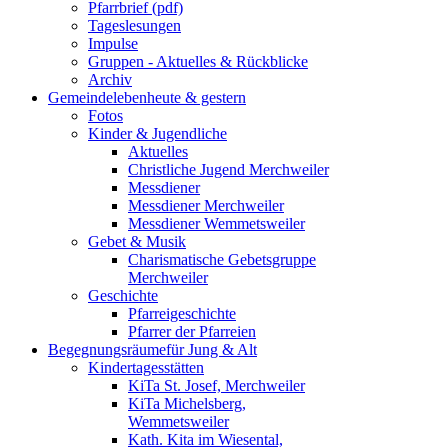
Pfarrbrief (pdf)
Tageslesungen
Impulse
Gruppen - Aktuelles & Rückblicke
Archiv
Gemeindeleben
heute & gestern
Fotos
Kinder & Jugendliche
Aktuelles
Christliche Jugend Merchweiler
Messdiener
Messdiener Merchweiler
Messdiener Wemmetsweiler
Gebet & Musik
Charismatische Gebetsgruppe
Merchweiler
Geschichte
Pfarreigeschichte
Pfarrer der Pfarreien
Begegnungsräume
für Jung & Alt
Kindertagesstätten
KiTa St. Josef, Merchweiler
KiTa Michelsberg,
Wemmetsweiler
Kath. Kita im Wiesental,