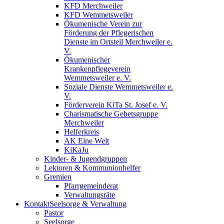
KFD Merchweiler
KFD Wemmetsweiler
Ökumenische Verein zur
Förderung der Pflegerischen
Dienste im Ortsteil Merchweiler e.
V.
Ökumenischer
Krankenpflegeverein
Wemmetsweiler e. V.
Soziale Dienste Wemmetsweiler e.
V.
Förderverein KiTa St. Josef e. V.
Charismatische Gebetsgruppe
Merchweiler
Helferkreis
AK Eine Welt
KiKaJu
Kinder- & Jugendgruppen
Lektoren & Kommunionhelfer
Gremien
Pfarrgemeinderat
Verwaltungsräte
Kontakt
Seelsorge & Verwaltung
Pastor
Seelsorge