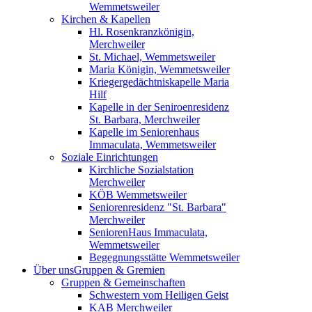
Wemmetsweiler
Kirchen & Kapellen
Hl. Rosenkranzkönigin,
Merchweiler
St. Michael, Wemmetsweiler
Maria Königin, Wemmetsweiler
Kriegergedächtniskapelle Maria
Hilf
Kapelle in der Seniroenresidenz
St. Barbara, Merchweiler
Kapelle im Seniorenhaus
Immaculata, Wemmetsweiler
Soziale Einrichtungen
Kirchliche Sozialstation
Merchweiler
KÖB Wemmetsweiler
Seniorenresidenz "St. Barbara"
Merchweiler
SeniorenHaus Immaculata,
Wemmetsweiler
Begegnungsstätte Wemmetsweiler
Über uns
Gruppen & Gremien
Gruppen & Gemeinschaften
Schwestern vom Heiligen Geist
KAB Merchweiler