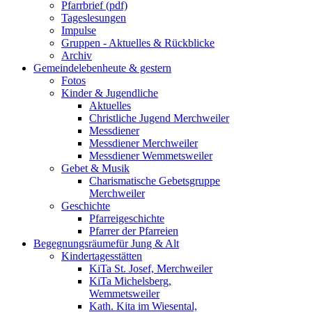
Pfarrbrief (pdf)
Tageslesungen
Impulse
Gruppen - Aktuelles & Rückblicke
Archiv
Gemeindeleben
heute & gestern
Fotos
Kinder & Jugendliche
Aktuelles
Christliche Jugend Merchweiler
Messdiener
Messdiener Merchweiler
Messdiener Wemmetsweiler
Gebet & Musik
Charismatische Gebetsgruppe
Merchweiler
Geschichte
Pfarreigeschichte
Pfarrer der Pfarreien
Begegnungsräume
für Jung & Alt
Kindertagesstätten
KiTa St. Josef, Merchweiler
KiTa Michelsberg,
Wemmetsweiler
Kath. Kita im Wiesental,