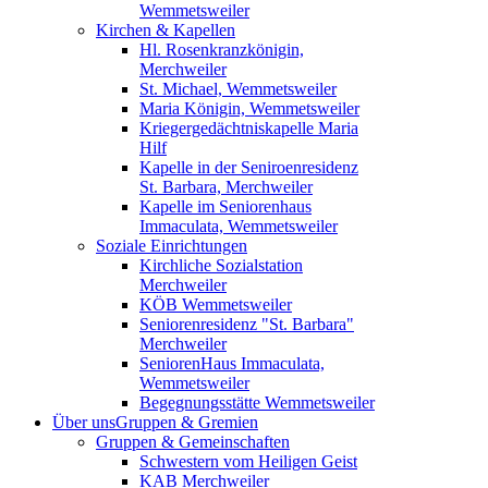
Wemmetsweiler
Kirchen & Kapellen
Hl. Rosenkranzkönigin,
Merchweiler
St. Michael, Wemmetsweiler
Maria Königin, Wemmetsweiler
Kriegergedächtniskapelle Maria
Hilf
Kapelle in der Seniroenresidenz
St. Barbara, Merchweiler
Kapelle im Seniorenhaus
Immaculata, Wemmetsweiler
Soziale Einrichtungen
Kirchliche Sozialstation
Merchweiler
KÖB Wemmetsweiler
Seniorenresidenz "St. Barbara"
Merchweiler
SeniorenHaus Immaculata,
Wemmetsweiler
Begegnungsstätte Wemmetsweiler
Über uns
Gruppen & Gremien
Gruppen & Gemeinschaften
Schwestern vom Heiligen Geist
KAB Merchweiler