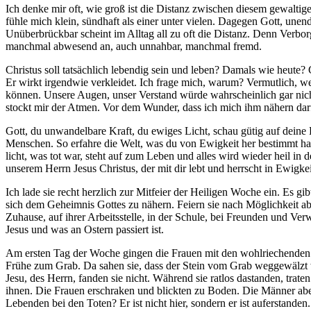
Ich denke mir oft, wie groß ist die Distanz zwischen diesem gewaltig
fühle mich klein, sündhaft als einer unter vielen. Dagegen Gott, unend
Unüberbrückbar scheint im Alltag all zu oft die Distanz. Denn Verborg
manchmal abwesend an, auch unnahbar, manchmal fremd.
Christus soll tatsächlich lebendig sein und leben? Damals wie heute? G
Er wirkt irgendwie verkleidet. Ich frage mich, warum? Vermutlich, we
können. Unsere Augen, unser Verstand würde wahrscheinlich gar nic
stockt mir der Atmen. Vor dem Wunder, dass ich mich ihm nähern dar
Gott, du unwandelbare Kraft, du ewiges Licht, schau gütig auf deine 
Menschen. So erfahre die Welt, was du von Ewigkeit her bestimmt hast
licht, was tot war, steht auf zum Leben und alles wird wieder heil in 
unserem Herrn Jesus Christus, der mit dir lebt und herrscht in Ewigke
Ich lade sie recht herzlich zur Mitfeier der Heiligen Woche ein. Es gib
sich dem Geheimnis Gottes zu nähern. Feiern sie nach Möglichkeit aber
Zuhause, auf ihrer Arbeitsstelle, in der Schule, bei Freunden und V
Jesus und was an Ostern passiert ist.
Am ersten Tag der Woche gingen die Frauen mit den wohlriechenden Sal
Frühe zum Grab. Da sahen sie, dass der Stein vom Grab weggewälzt w
Jesu, des Herrn, fanden sie nicht. Während sie ratlos dastanden, tr
ihnen. Die Frauen erschraken und blickten zu Boden. Die Männer abe
Lebenden bei den Toten? Er ist nicht hier, sondern er ist auferstande