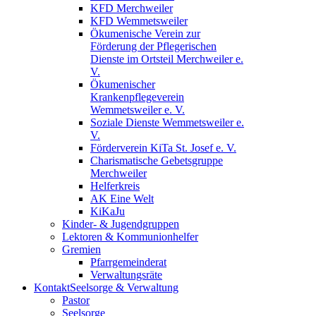
KFD Merchweiler
KFD Wemmetsweiler
Ökumenische Verein zur
Förderung der Pflegerischen
Dienste im Ortsteil Merchweiler e.
V.
Ökumenischer
Krankenpflegeverein
Wemmetsweiler e. V.
Soziale Dienste Wemmetsweiler e.
V.
Förderverein KiTa St. Josef e. V.
Charismatische Gebetsgruppe
Merchweiler
Helferkreis
AK Eine Welt
KiKaJu
Kinder- & Jugendgruppen
Lektoren & Kommunionhelfer
Gremien
Pfarrgemeinderat
Verwaltungsräte
Kontakt
Seelsorge & Verwaltung
Pastor
Seelsorge