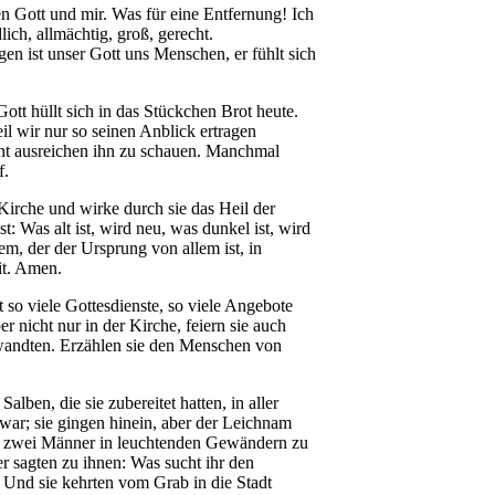
en Gott und mir. Was für eine Entfernung! Ich
lich, allmächtig, groß, gerecht.
en ist unser Gott uns Menschen, er fühlt sich
ott hüllt sich in das Stückchen Brot heute.
il wir nur so seinen Anblick ertragen
ht ausreichen ihn zu schauen. Manchmal
f.
Kirche und wirke durch sie das Heil der
: Was alt ist, wird neu, was dunkel ist, wird
dem, der der Ursprung von allem ist, in
it. Amen.
t so viele Gottesdienste, so viele Angebote
 nicht nur in der Kirche, feiern sie auch
erwandten. Erzählen sie den Menschen von
ben, die sie zubereitet hatten, in aller
ar; sie gingen hinein, aber der Leichnam
aten zwei Männer in leuchtenden Gewändern zu
r sagten zu ihnen: Was sucht ihr den
n. Und sie kehrten vom Grab in die Stadt