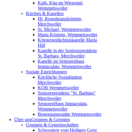
Kath. Kita im Wiesental,
Wemmetsweiler
Kirchen & Kapellen
Hl. Rosenkranzkönigin,
Merchweiler
St. Michael, Wemmetsweiler
Maria Königin, Wemmetsweiler
Kriegergedächtniskapelle Maria
Hilf
Kapelle in der Seniroenresidenz
St. Barbara, Merchweiler
Kapelle im Seniorenhaus
Immaculata, Wemmetsweiler
Soziale Einrichtungen
Kirchliche Sozialstation
Merchweiler
KÖB Wemmetsweiler
Seniorenresidenz "St. Barbara"
Merchweiler
SeniorenHaus Immaculata,
Wemmetsweiler
Begegnungsstätte Wemmetsweiler
Über uns
Gruppen & Gremien
Gruppen & Gemeinschaften
Schwestern vom Heiligen Geist