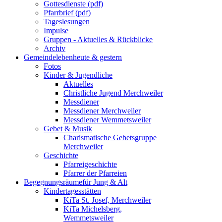
Gottesdienste (pdf)
Pfarrbrief (pdf)
Tageslesungen
Impulse
Gruppen - Aktuelles & Rückblicke
Archiv
Gemeindeleben
heute & gestern
Fotos
Kinder & Jugendliche
Aktuelles
Christliche Jugend Merchweiler
Messdiener
Messdiener Merchweiler
Messdiener Wemmetsweiler
Gebet & Musik
Charismatische Gebetsgruppe
Merchweiler
Geschichte
Pfarreigeschichte
Pfarrer der Pfarreien
Begegnungsräume
für Jung & Alt
Kindertagesstätten
KiTa St. Josef, Merchweiler
KiTa Michelsberg,
Wemmetsweiler