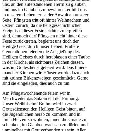
uns, an den auferstandenen Herrn zu glauben
und uns im Glauben zu bewähren, er hilft uns
in unserem Leben, er ist der Anwalt an unserer
Seite. Pfingsten tritt oft hinter Weihnachten und
Ostern zurück, da die heilsgesschichtlichen
Ereignisse dieser Feste leichter zu ergreifen
sind, dennoch darf Pfingsten nicht hinter diese
Feste zurücktreten, begleitet uns doch der
Heilige Geist durch unser Leben. Frühere
Generationen feierten die Ausgießung des
Heiligen Geistes durch herablassen einer Taube
in der Kirche, als sichtbares Zeichen dessen,
was im Gottesdienst gefeiert wird. Das Innere
mancher Kirchen wie Häuser wurde dazu auch
mit grünen Birkenzweigen geschmückt. Gerne
sind sie eingeladen, dies auch zu tun.
Am Pfingstwochenende feiern wir in
Merchweiler das Sakrament der Firmung.
Unser Weihbischof Brahm wird in zwei
Gottesdiensten den Heiligen Geist bitten, auf
die Jugendlichen herab zu kommen und in
ihren Herzen zu wohnen, ihnen die Gnade zu
schenken, im Glauben wachsen zu dürfen und
unmittelbar mit Gott verbunden zu sein. Allen