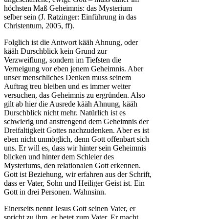
höchsten Maß Geheimnis: das Mysterium
selber sein (J. Ratzinger: Einführung in das
Christentum, 2005, ff).
Folglich ist die Antwort kääh Ahnung, oder
kääh Durschblick kein Grund zur
Verzweiflung, sondern im Tiefsten die
Verneigung vor eben jenem Geheimnis. Aber
unser menschliches Denken muss seinem
Auftrag treu bleiben und es immer weiter
versuchen, das Geheimnis zu ergründen. Also
gilt ab hier die Ausrede kääh Ahnung, kääh
Durschblick nicht mehr. Natürlich ist es
schwierig und anstrengend dem Geheimnis der
Dreifaltigkeit Gottes nachzudenken. Aber es ist
eben nicht unmöglich, denn Gott offenbart sich
uns. Er will es, dass wir hinter sein Geheimnis
blicken und hinter dem Schleier des
Mysteriums, den relationalen Gott erkennen.
Gott ist Beziehung, wir erfahren aus der Schrift,
dass er Vater, Sohn und Heiliger Geist ist. Ein
Gott in drei Personen. Wahnsinn.
Einerseits nennt Jesus Gott seinen Vater, er
spricht zu ihm, er betet zum Vater. Er macht