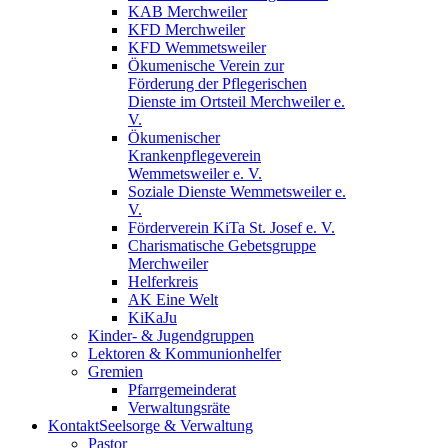
KAB Merchweiler
KFD Merchweiler
KFD Wemmetsweiler
Ökumenische Verein zur
Förderung der Pflegerischen
Dienste im Ortsteil Merchweiler e.
V.
Ökumenischer
Krankenpflegeverein
Wemmetsweiler e. V.
Soziale Dienste Wemmetsweiler e.
V.
Förderverein KiTa St. Josef e. V.
Charismatische Gebetsgruppe
Merchweiler
Helferkreis
AK Eine Welt
KiKaJu
Kinder- & Jugendgruppen
Lektoren & Kommunionhelfer
Gremien
Pfarrgemeinderat
Verwaltungsräte
Kontakt
Seelsorge & Verwaltung
Pastor