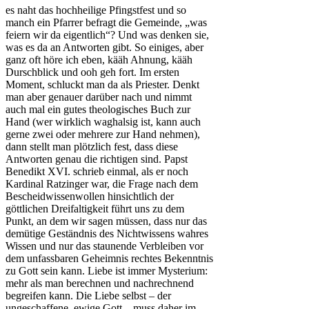
es naht das hochheilige Pfingstfest und so
manch ein Pfarrer befragt die Gemeinde, „was
feiern wir da eigentlich“? Und was denken sie,
was es da an Antworten gibt. So einiges, aber
ganz oft höre ich eben, kääh Ahnung, kääh
Durschblick und ooh geh fort. Im ersten
Moment, schluckt man da als Priester. Denkt
man aber genauer darüber nach und nimmt
auch mal ein gutes theologisches Buch zur
Hand (wer wirklich waghalsig ist, kann auch
gerne zwei oder mehrere zur Hand nehmen),
dann stellt man plötzlich fest, dass diese
Antworten genau die richtigen sind. Papst
Benedikt XVI. schrieb einmal, als er noch
Kardinal Ratzinger war, die Frage nach dem
Bescheidwissenwollen hinsichtlich der
göttlichen Dreifaltigkeit führt uns zu dem
Punkt, an dem wir sagen müssen, dass nur das
demütige Geständnis des Nichtwissens wahres
Wissen und nur das staunende Verbleiben vor
dem unfassbaren Geheimnis rechtes Bekenntnis
zu Gott sein kann. Liebe ist immer Mysterium:
mehr als man berechnen und nachrechnend
begreifen kann. Die Liebe selbst – der
ungeschaffene, ewige Gott – muss daher im