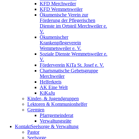
KFD Merchweiler
KFD Wemmetsweiler
Ökumenische Verein zur
Förderung der Pflegerischen
Dienste im Ortsteil Merchweiler e.
V.
Ökumenischer
Krankenpflegeverein
Wemmetsweiler e. V.
Soziale Dienste Wemmetsweiler e.
V.
Förderverein KiTa St. Josef e. V.
Charismatische Gebetsgruppe
Merchweiler
Helferkreis
AK Eine Welt
KiKaJu
Kinder- & Jugendgruppen
Lektoren & Kommunionhelfer
Gremien
Pfarrgemeinderat
Verwaltungsräte
Kontakt
Seelsorge & Verwaltung
Pastor
Seelsorge