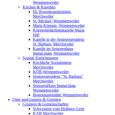
Wemmetsweiler
Kirchen & Kapellen
Hl. Rosenkranzkönigin,
Merchweiler
St. Michael, Wemmetsweiler
Maria Königin, Wemmetsweiler
Kriegergedächtniskapelle Maria
Hilf
Kapelle in der Seniroenresidenz
St. Barbara, Merchweiler
Kapelle im Seniorenhaus
Immaculata, Wemmetsweiler
Soziale Einrichtungen
Kirchliche Sozialstation
Merchweiler
KÖB Wemmetsweiler
Seniorenresidenz "St. Barbara"
Merchweiler
SeniorenHaus Immaculata,
Wemmetsweiler
Begegnungsstätte Wemmetsweiler
Über uns
Gruppen & Gremien
Gruppen & Gemeinschaften
Schwestern vom Heiligen Geist
KAB Merchweiler