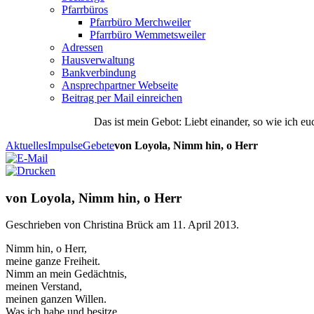
Pfarrbüros
Pfarrbüro Merchweiler
Pfarrbüro Wemmetsweiler
Adressen
Hausverwaltung
Bankverbindung
Ansprechpartner Webseite
Beitrag per Mail einreichen
Das
ist
mein
Gebot
: Liebt einander, so wie ich eu
Aktuelles
Impulse
Gebete
von Loyola, Nimm hin, o Herr
von Loyola, Nimm hin, o Herr
Geschrieben von Christina Brück am
11. April 2013
.
Nimm hin, o Herr,
meine ganze Freiheit.
Nimm an mein Gedächtnis,
meinen Verstand,
meinen ganzen Willen.
Was ich habe und besitze,