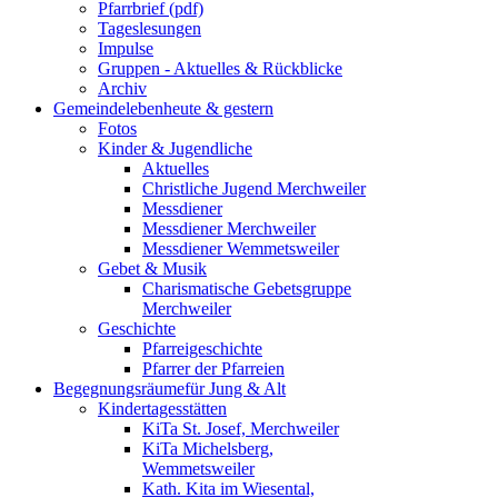
Pfarrbrief (pdf)
Tageslesungen
Impulse
Gruppen - Aktuelles & Rückblicke
Archiv
Gemeindeleben
heute & gestern
Fotos
Kinder & Jugendliche
Aktuelles
Christliche Jugend Merchweiler
Messdiener
Messdiener Merchweiler
Messdiener Wemmetsweiler
Gebet & Musik
Charismatische Gebetsgruppe
Merchweiler
Geschichte
Pfarreigeschichte
Pfarrer der Pfarreien
Begegnungsräume
für Jung & Alt
Kindertagesstätten
KiTa St. Josef, Merchweiler
KiTa Michelsberg,
Wemmetsweiler
Kath. Kita im Wiesental,