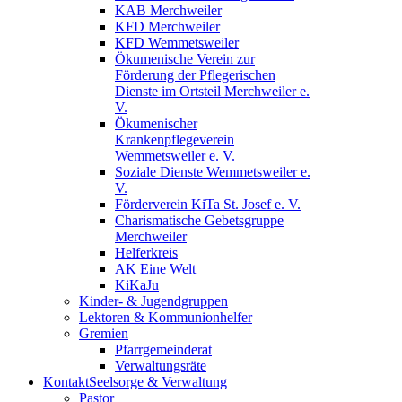
KAB Merchweiler
KFD Merchweiler
KFD Wemmetsweiler
Ökumenische Verein zur
Förderung der Pflegerischen
Dienste im Ortsteil Merchweiler e.
V.
Ökumenischer
Krankenpflegeverein
Wemmetsweiler e. V.
Soziale Dienste Wemmetsweiler e.
V.
Förderverein KiTa St. Josef e. V.
Charismatische Gebetsgruppe
Merchweiler
Helferkreis
AK Eine Welt
KiKaJu
Kinder- & Jugendgruppen
Lektoren & Kommunionhelfer
Gremien
Pfarrgemeinderat
Verwaltungsräte
Kontakt
Seelsorge & Verwaltung
Pastor