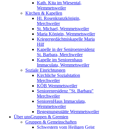
Kath. Kita im Wiesental,
Wemmetsweiler
Kirchen & Kapellen
Hl. Rosenkranzkönigin,
Merchweiler
St. Michael, Wemmetsweiler
Maria Königin, Wemmetsweiler
Kriegergedächtniskapelle Maria
Hilf
Kapelle in der Seniroenresidenz
St. Barbara, Merchweiler
Kapelle im Seniorenhaus
Immaculata, Wemmetsweiler
Soziale Einrichtungen
Kirchliche Sozialstation
Merchweiler
KÖB Wemmetsweiler
Seniorenresidenz "St. Barbara"
Merchweiler
SeniorenHaus Immaculata,
Wemmetsweiler
Begegnungsstätte Wemmetsweiler
Über uns
Gruppen & Gremien
Gruppen & Gemeinschaften
Schwestern vom Heiligen Geist