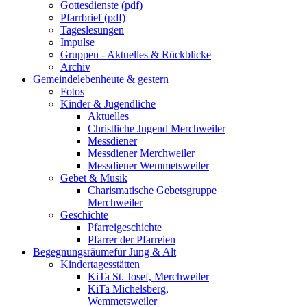
Gottesdienste (pdf)
Pfarrbrief (pdf)
Tageslesungen
Impulse
Gruppen - Aktuelles & Rückblicke
Archiv
Gemeindeleben
heute & gestern
Fotos
Kinder & Jugendliche
Aktuelles
Christliche Jugend Merchweiler
Messdiener
Messdiener Merchweiler
Messdiener Wemmetsweiler
Gebet & Musik
Charismatische Gebetsgruppe
Merchweiler
Geschichte
Pfarreigeschichte
Pfarrer der Pfarreien
Begegnungsräume
für Jung & Alt
Kindertagesstätten
KiTa St. Josef, Merchweiler
KiTa Michelsberg,
Wemmetsweiler