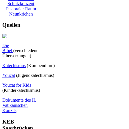
Schutzkonzept
Pastoraler Raum
Neunkrichen
Quellen
Die
Bibel
(verschiedene
Übersetzungen)
Katechismus
(Kompendium)
Youcat
(
Jugendkatechismus)
Youcat for Kids
(Kinderkatechismus)
Dokumente des II.
Vatikanischen
Konzils
KEB
Saarbrücken