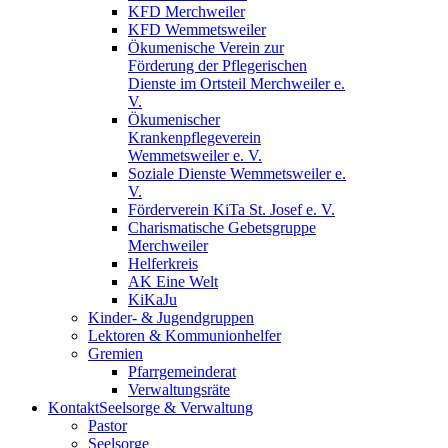
KFD Merchweiler
KFD Wemmetsweiler
Ökumenische Verein zur
Förderung der Pflegerischen
Dienste im Ortsteil Merchweiler e.
V.
Ökumenischer
Krankenpflegeverein
Wemmetsweiler e. V.
Soziale Dienste Wemmetsweiler e.
V.
Förderverein KiTa St. Josef e. V.
Charismatische Gebetsgruppe
Merchweiler
Helferkreis
AK Eine Welt
KiKaJu
Kinder- & Jugendgruppen
Lektoren & Kommunionhelfer
Gremien
Pfarrgemeinderat
Verwaltungsräte
Kontakt
Seelsorge & Verwaltung
Pastor
Seelsorge