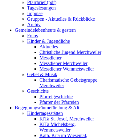
Pfarrbrief (pdf)
Tageslesungen
Impulse
Gruppen - Aktuelles & Rückblicke
Archiv
Gemeindeleben
heute & gestern
Fotos
Kinder & Jugendliche
Aktuelles
Christliche Jugend Merchweiler
Messdiener
Messdiener Merchweiler
Messdiener Wemmetsweiler
Gebet & Musik
Charismatische Gebetsgruppe
Merchweiler
Geschichte
Pfarreigeschichte
Pfarrer der Pfarreien
Begegnungsräume
für Jung & Alt
Kindertagesstätten
KiTa St. Josef, Merchweiler
KiTa Michelsberg,
Wemmetsweiler
Kath. Kita im Wiesental,