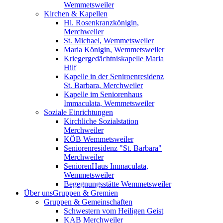
Wemmetsweiler
Kirchen & Kapellen
Hl. Rosenkranzkönigin,
Merchweiler
St. Michael, Wemmetsweiler
Maria Königin, Wemmetsweiler
Kriegergedächtniskapelle Maria
Hilf
Kapelle in der Seniroenresidenz
St. Barbara, Merchweiler
Kapelle im Seniorenhaus
Immaculata, Wemmetsweiler
Soziale Einrichtungen
Kirchliche Sozialstation
Merchweiler
KÖB Wemmetsweiler
Seniorenresidenz "St. Barbara"
Merchweiler
SeniorenHaus Immaculata,
Wemmetsweiler
Begegnungsstätte Wemmetsweiler
Über uns
Gruppen & Gremien
Gruppen & Gemeinschaften
Schwestern vom Heiligen Geist
KAB Merchweiler