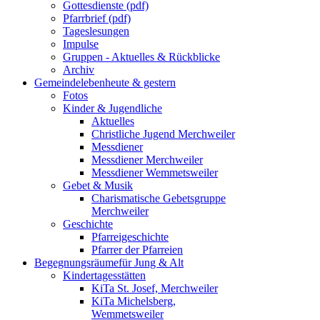
Gottesdienste (pdf)
Pfarrbrief (pdf)
Tageslesungen
Impulse
Gruppen - Aktuelles & Rückblicke
Archiv
Gemeindeleben
heute & gestern
Fotos
Kinder & Jugendliche
Aktuelles
Christliche Jugend Merchweiler
Messdiener
Messdiener Merchweiler
Messdiener Wemmetsweiler
Gebet & Musik
Charismatische Gebetsgruppe
Merchweiler
Geschichte
Pfarreigeschichte
Pfarrer der Pfarreien
Begegnungsräume
für Jung & Alt
Kindertagesstätten
KiTa St. Josef, Merchweiler
KiTa Michelsberg,
Wemmetsweiler