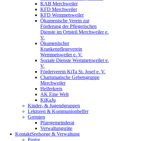
KAB Merchweiler
KFD Merchweiler
KFD Wemmetsweiler
Ökumenische Verein zur
Förderung der Pflegerischen
Dienste im Ortsteil Merchweiler e.
V.
Ökumenischer
Krankenpflegeverein
Wemmetsweiler e. V.
Soziale Dienste Wemmetsweiler e.
V.
Förderverein KiTa St. Josef e. V.
Charismatische Gebetsgruppe
Merchweiler
Helferkreis
AK Eine Welt
KiKaJu
Kinder- & Jugendgruppen
Lektoren & Kommunionhelfer
Gremien
Pfarrgemeinderat
Verwaltungsräte
Kontakt
Seelsorge & Verwaltung
Pastor