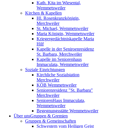
Kath. Kita im Wiesental,
Wemmetsweiler
Kirchen & Kapellen
Hl. Rosenkranzkönigin,
Merchweiler
St. Michael, Wemmetsweiler
Maria Königin, Wemmetsweiler
Kriegergedächtniskapelle Maria
Hilf
Kapelle in der Seniroenresidenz
St. Barbara, Merchweiler
Kapelle im Seniorenhaus
Immaculata, Wemmetsweiler
Soziale Einrichtungen
Kirchliche Sozialstation
Merchweiler
KÖB Wemmetsweiler
Seniorenresidenz "St. Barbara"
Merchweiler
SeniorenHaus Immaculata,
Wemmetsweiler
Begegnungsstätte Wemmetsweiler
Über uns
Gruppen & Gremien
Gruppen & Gemeinschaften
Schwestern vom Heiligen Geist