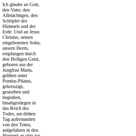
Ich glaube an Gott,
den Vater, den
Allmächtigen, den
Schöpfer des
Himmels und der
Erde. Und an Jesus
Christus, seinen
eingeborenen Sohn,
unsern Herrn,
empfangen durch
den Heiligen Geist,
geboren aus der
Jungfrau Maria,
gelitten unter
Pontius Pilatus,
gekreuzigt,
gestorben und
begraben,
hinabgestiegen in
das Reich des
Todes, am dritten
Tag auferstanden
von den Toten,
aufgefahren in den
Himmel; er sitzt zur